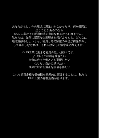
あなたがもし、今の環境に満足いかなかったり、何か疑問に
思うことがあるのなら
GUD工業がその問題解決の力になれるかもしれません。
私たちは、如何に崇高な企業理念を掲げようとも、どんなに
地域貢献をしようとも、社員とその家族の幸せが前提条件と
して存在しなければ、それらは全くの無意味と考えます。
GUD工業に集まる社員の思いは様々です。
より多くの給料を稼ぎたい
自分に合った働き方を実現したい
なりたい自分に成りたい
成果に対する適正な評価を得たい
これら多種多様な価値観を効果的に実現することに、私たち
GUD工業の存在意義があります。