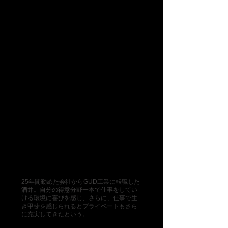
experienced person
​経験者の思い
​営業部
酒井広雅
​もう一度、生き甲斐を感じられた
25年間勤めた会社からGUD工業に転職した
酒井。自分の得意分野一本で仕事をしてい
ける環境に喜びを感じ、さらに、仕事で生
き甲斐を感じられるとプライベートもさら
に充実してきたという。