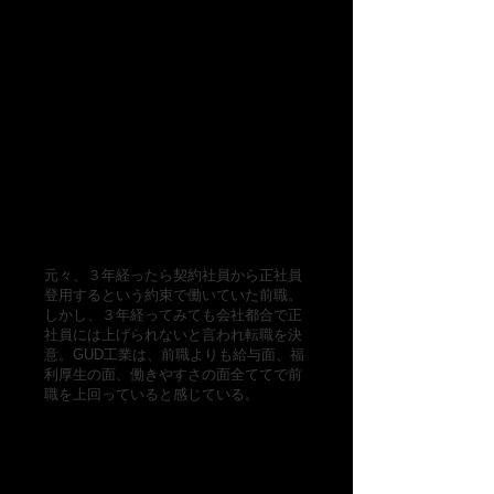
元々、３年経ったら契約社員から正社員
登用するという約束で働いていた前職。
しかし、３年経ってみても会社都合で正
社員には上げられないと言われ転職を決
意。GUD工業は、前職よりも給与面、福
利厚生の面、働きやすさの面全ててで前
職を上回っていると感じている。