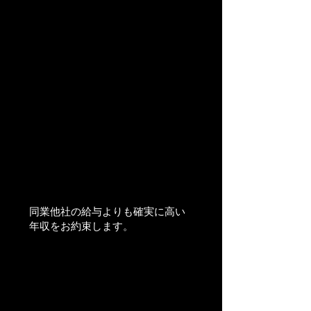
​同業他社の給与よりも確実に高い
年収をお約束します。
​機械設備部 工務課
​塩沢 惇