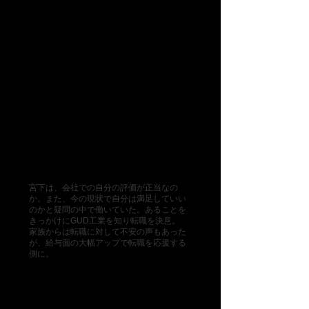
​宮下宏之
住宅エンジニアリング部
​給料はその人を評価するもの
​宮下は、会社での自分の評価が正当なの
か。また、今の現状で自分は満足していい
のかと疑問の中で働いていた。あることを
きっかけにGUD工業を知り転職を決意。
​家族からは転職に対して不安の声もあった
が、給与面の大幅アップで転職を応援する
側に。
​佐々木克望
​機械設備部 工務課
​人生が豊かになった