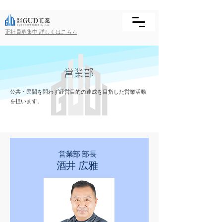
正社員募集中 詳しくはこちら
​営業部
公共・民間を問わず経営目的の達成を目指した営業活動
を担います。
営業部 部長​
酒井 広雅